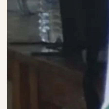
Deutsch-togoi
Zusamm
Gemeinsam für nachhaltige Pro