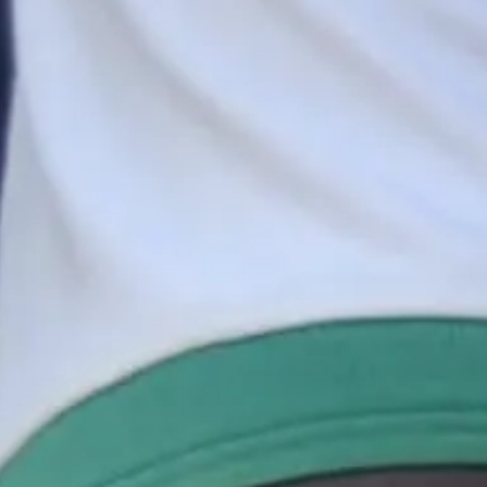
sche
en­arbeit
jekte in Togo